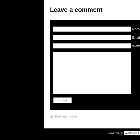
Leave a comment
Nam
Emai
Webs
Previous article
Powered by
WordPress