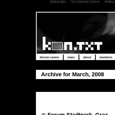
Betting Sites
Non Gamstop Casinos
Meilleu
bitcoin casino
news
about
members
Archive for March, 2008
Forum Stadtpark, Graz