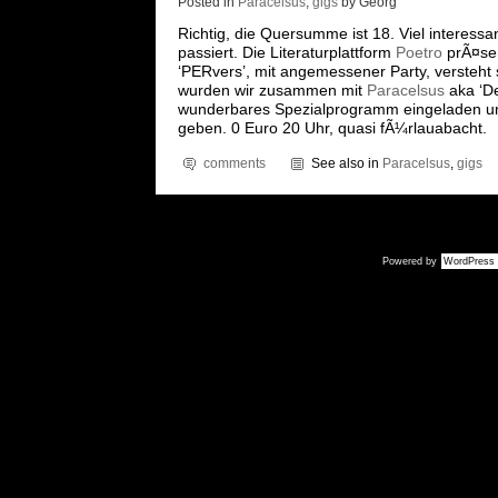
Posted in
Paracelsus
,
gigs
by Georg
Richtig, die Quersumme ist 18. Viel interessa
passiert. Die Literaturplattform
Poetro
prÃ¤sen
‘PERvers’, mit angemessener Party, versteht 
wurden wir zusammen mit
Paracelsus
aka ‘De
wunderbares Spezialprogramm eingeladen u
geben. 0 Euro 20 Uhr, quasi fÃ¼rlauabacht.
comments
See also in
Paracelsus
,
gigs
Powered by
WordPress