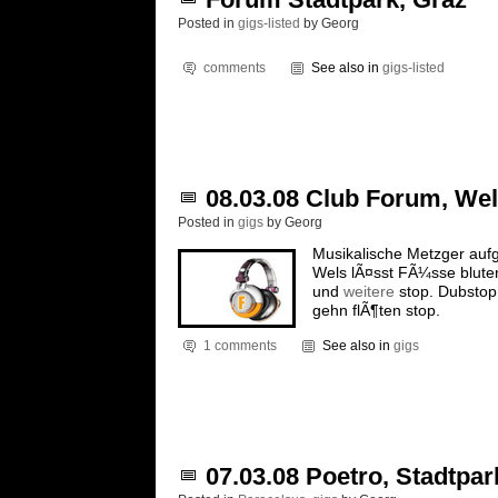
Posted in
gigs-listed
by Georg
comments
See also in
gigs-listed
08.03.08 Club Forum, We
Posted in
gigs
by Georg
Musikalische Metzger aufg
Wels lÃ¤sst FÃ¼sse blute
und
weitere
stop. Dubstop
gehn flÃ¶ten stop.
1 comments
See also in
gigs
07.03.08 Poetro, Stadtpar