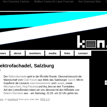
Non Gamstop Casinos
Meilleur Casino En Ligne Francais
Non Gamstop Sites
O
news
about
members
media
links
contact
lektrofachadel, Salzburg
7
Der
Elektrofachadel
geht in die fÃ¼nfte Runde. Diesmal besucht die
Mannschaft vom
Club Forum
aus Wels das Salzburger
JazzIt
. Mit im
E
GepÃ¤ck die Liveacts
marcmnemenonic
und
Lampe
, sowie
Mischgeschick
,
King Paranoij
und tha_linsi an den Turntables.
Auf den LeinwÃ¤nden toben wir uns diesmal mit den MÃ¤dels von
Elektro
Hermann
aus - am Samstag, 31.03. um 22 Uhr gehts los.
ent
, or
trackback
from your own site.
RSS 2.0