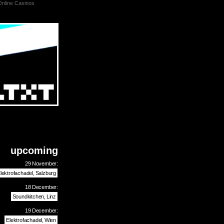
nline Casinos
upcoming
29 November:
lektrofachadel, Salzburg
18 December:
Soundkitchen, Linz
19 December:
Elektrofachadel, Wien