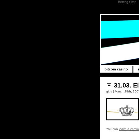
Betting Sites
bitcoin casino
31.03. E
gigs
| March 28th, 200
You can
leave a comm