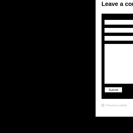
Leave a c
Previous article