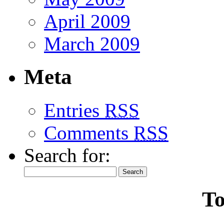
April 2009
March 2009
Meta
Entries
RSS
Comments
RSS
Search for:
To