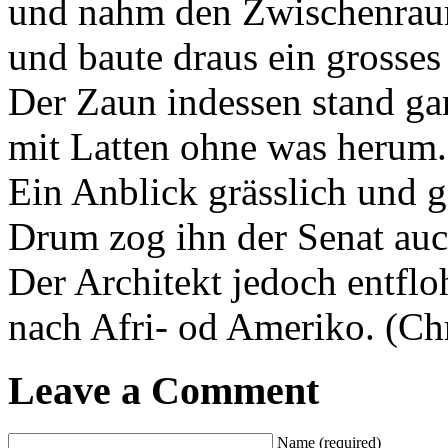
und nahm den Zwischenrau
und baute draus ein grosses
Der Zaun indessen stand g
mit Latten ohne was herum.
Ein Anblick grässlich und 
Drum zog ihn der Senat auc
Der Architekt jedoch entflo
nach Afri- od Ameriko. (Ch
Leave a Comment
Name
(required)