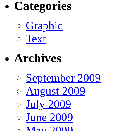
Categories
Graphic
Text
Archives
September 2009
August 2009
July 2009
June 2009
May 2009