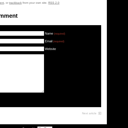
ent
, or
trackback
from your own site.
RSS 2.0
omment
Top fin
Name
(required)
Email
(required)
Website
Next article