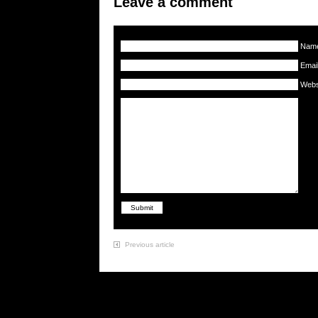
Leave a comment
Nam
Emai
Webs
Previous article
Top finds