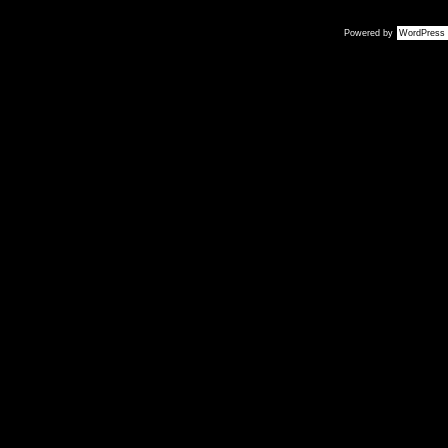
Powered by
WordPress