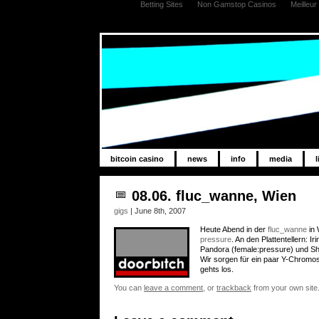
Betting Sites
Non Gamstop Casinos
Meilleu
bitcoin casino
news
info
media
l
08.06. fluc_wanne, Wien
gigs
| June 8th, 2007
Heute Abend in der
fluc_wanne
in 
pressure
. An den Plattentellern: I
Pandora (female:pressure) und S
Wir sorgen für ein paar Y-Chromos
gehts los.
You can
leave a comment
, or
trackback
from your own site