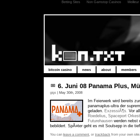
Betting Sites
Non Gamstop Casinos
Meilleu
bitcoin casino
news
about
members
6. Juni 08 Panama Plus, M
gigs
| May 30th, 2008
Im Feierwerk wird bereits z
panamaplus-ultra der suprem
geladen.
ExzessiÃ¶s.
Vor al
Roedelius
,
Spaceport Orkest
Futurehausen
werden nebst 
bebildert. SpÃ¤ter geht es mit Soulsepp in die tie
You can
leave a comment
, or
trackback
from your own site