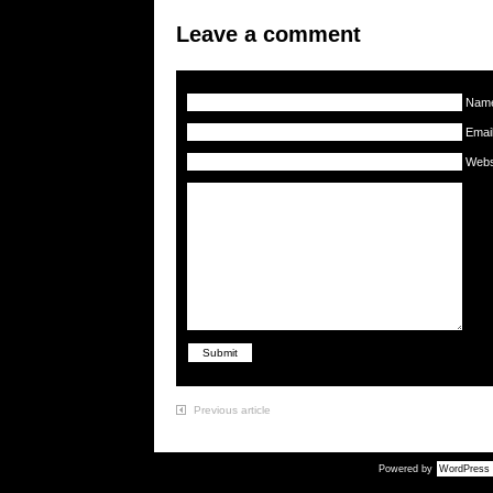
Leave a comment
Nam
Emai
Webs
Previous article
Powered by
WordPress