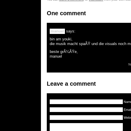
One comment
manuel
says:
bin am youki,
die musik macht spaÃŸ und die visuals noch m
beste grÃ¼ÃŸe,
manuel
N
Leave a comment
Nam
Emai
Webs