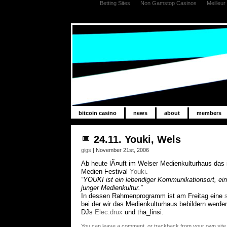
Betting Sites
Non Gamstop Casinos
Meilleu
bitcoin casino
news
about
members
24.11. Youki, Wels
gigs
| November 21st, 2006
Ab heute lÃ¤uft im Welser Medienkulturhaus das 
Medien Festival
Youki
.
“YOUKI ist ein lebendiger Kommunikationsort, ein
junger Medienkultur.”
In dessen Rahmenprogramm ist am Freitag eine
bei der wir das Medienkulturhaus bebildern werde
DJs
Elec.drux
und tha_linsi.
You can
leave a comment
, or
trackback
from your own site