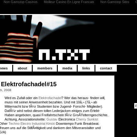
Non Gamstop Casinos
Meilleur Casino En Ligne Francais
Non Gamstop Sites
O
news
about
members
media
links
contact
 Elektrofachadel#15
th, 2008
Wird es Zufall oder ein
Elektrofachadel
? Wer das heraus- finden will,
muss mit seiner Anwesenheit bezahlen. Und mit 10â‚¬ (7â‚¬ ab
E
Mitternacht bzw fÃ¼r Studenten bzw Jugend- Forscht- Mitglieder).
DafÃ¼r wird nebst diesen tollen Lederjacken einiges zum Erlebt-
Haben angeboten, quasi Freifahrtschein fÃ¼r GroÃŸelterngeschichte.
Achtung, Assoziationskette:
Gustav
Electronica
Cherry Sunkist
 Other
Techno Electro Industrial
Kinski
Downtempo Funk Breakbeat.
freuen uns auf die StilfÃ¤ltigkeit und dankem den Mitveranstalter und
G/A)