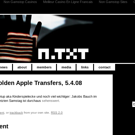
Non Gamstop Casinos
Meilleur Casino En Ligne Francais
Non Gamstop Sites
O
news
about
members
media
links
contact
lden Apple Transfers, 5.4.08
tup aka Kinderspielecke und noch viel wichtiger: Jakobs Bauch im
letzten Samstag ist durchaus
sehenswert.
E
ent
, or
trackback
from your own site.
RSS 2.0
ent