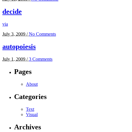
decide
via
July 3, 2009 /
No Comments
autopoiesis
July 1, 2009 /
3 Comments
Pages
About
Categories
Text
Visual
Archives