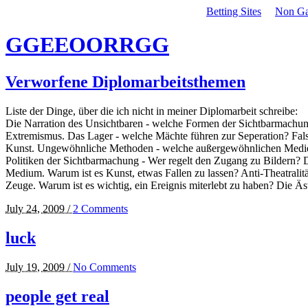
Betting Sites
Non Ga
GGEEOORRGG
Verworfene Diplomarbeitsthemen
Liste der Dinge, über die ich nicht in meiner Diplomarbeit schreibe:
Die Narration des Unsichtbaren - welche Formen der Sichtbarmachung
Extremismus. Das Lager - welche Mächte führen zur Seperation? Fals
Kunst. Ungewöhnliche Methoden - welche außergewöhnlichen Medien gi
Politiken der Sichtbarmachung - Wer regelt den Zugang zu Bildern?
Medium. Warum ist es Kunst, etwas Fallen zu lassen? Anti-Theatrali
Zeuge. Warum ist es wichtig, ein Ereignis miterlebt zu haben? Die Äs
July 24, 2009 /
2 Comments
luck
July 19, 2009 /
No Comments
people get real