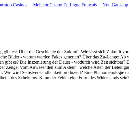
mstop Casinos
Meilleur Casino En Ligne Francais
Non Gamstop 
 gibt es? Über die Geschichte der Zukunft. Wie lässt sich Zukunft vo
che Bilder - warum werden Fakes generiert? Über das Zu-Lange: Ab wann
bt es? Die Inszenierung der Dauer - wodurch wird Zeit sichtbar? Das P
 Der Zeuge. Vom Anwesenden zum Akteur - welche Arten der Beteiligun
tät. Wie wird Selbstverständlichkeit produziert? Eine Phänomenologie
thetik des Scheiterns. Kann der Fehler eine Form des Widerstands sein